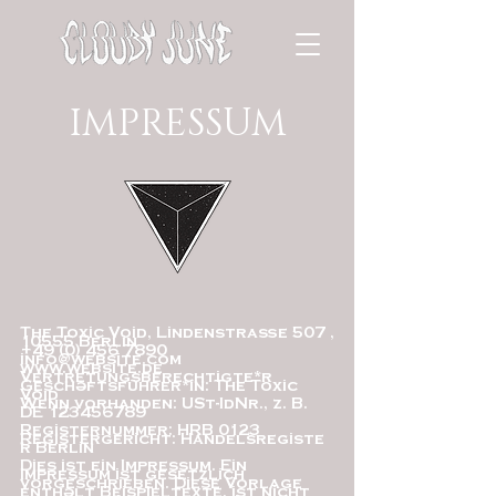
IMPRESSUM
The Toxic Void, Lindenstraße 507 ,
10555 Berlin
+49 (0) 456 7890
info@website.com
www.website.de
Vertretungsberechtigte*r
Geschäftsführer*in: The Toxic
Void
Wenn vorhanden: USt-IdNr., z. B.
DE
123456789
Registernummer: HRB 0123
Registergericht: Handelsregiste
r Berlin
Dies ist ein Impressum. Ein
Impressum ist gesetzlich
vorgeschrieben. Diese Vorlage
enthält Beispieltexte, ist nicht